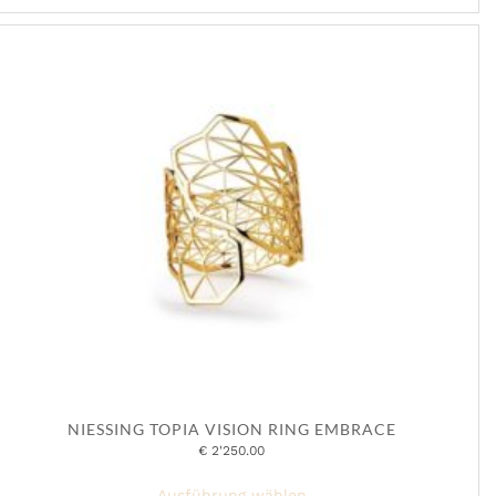
NIESSING TOPIA VISION RING EMBRACE
€
2'250.00
Dieses
Ausführung wählen