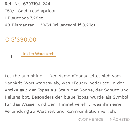
Ref.-Nr.: 639719A-244
750/- Gold, rosé apricot
1 Blautopas 7,28ct.
48 Diamanten H VVS1 Brillantschliff 0,23ct.
€
3’390.00
Blautopas
In den Warenkorb
Drop
Collier
Menge
Let the sun shine! – Der Name «
Topas
» leitet sich vom
Sanskrit-Wort «tapas» ab, was «Feuer» bedeutet. In der
Antike galt der
Topas
als Stein der Sonne, der Schutz und
Heilung bot. Besonders der blaue
Topas
wurde als Symbol
für das Wasser und den Himmel verehrt, was ihm eine
Verbindung zu Weisheit und Kommunikation verlieh.
VORHERIGE
NÄCHSTE