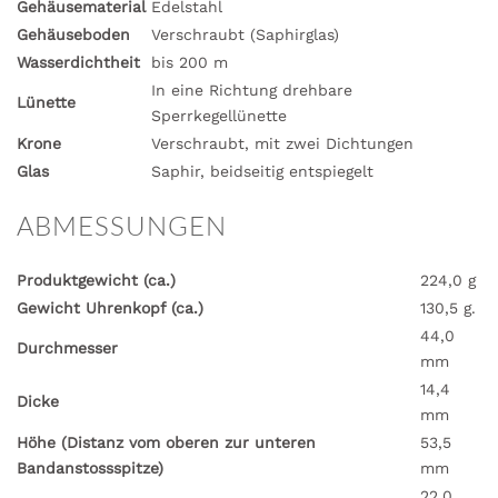
Gehäusematerial
Edelstahl
Gehäuseboden
Verschraubt (Saphirglas)
Wasserdichtheit
bis 200 m
In eine Richtung drehbare
Lünette
Sperrkegellünette
Krone
Verschraubt, mit zwei Dichtungen
Glas
Saphir, beidseitig entspiegelt
ABMESSUNGEN
Produktgewicht (ca.)
224,0 g
Gewicht Uhrenkopf (ca.)
130,5 g.
44,0
Durchmesser
mm
14,4
Dicke
mm
Höhe (Distanz vom oberen zur unteren
53,5
Bandanstossspitze)
mm
22,0