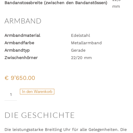
Bandanstossbreite (zwischen den Bandanstössen)
mm
ARMBAND
Armbandmaterial
Edelstahl
Armbandfarbe
Metallarmband
Armbandtyp
Gerade
Zwischenhörner
22/20 mm
€
9’650.00
SUPER
In den Warenkorb
CHRONOMAT
B01
44
DIE
GESCHICHTE
Menge
Die leistungsstarke Breitling Uhr für alle Gelegenheiten. Die