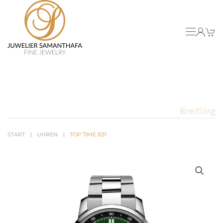
Skip to main content
Breitling
START
UHREN
TOP TIME B31