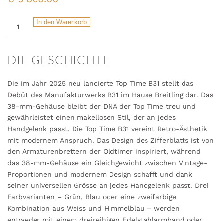
Top
In den Warenkorb
Time
B31
Menge
DIE
GESCHICHTE
Die im Jahr 2025 neu lancierte Top Time B31 stellt das
Debüt des Manufakturwerks B31 im Hause Breitling dar. Das
38-mm-Gehäuse bleibt der DNA der Top Time treu und
gewährleistet einen makellosen Stil, der an jedes
Handgelenk passt. Die Top Time B31 vereint Retro-Ästhetik
mit modernem Anspruch. Das Design des Zifferblatts ist von
den Armaturenbrettern der Oldtimer inspiriert, während
das 38-mm-Gehäuse ein Gleichgewicht zwischen Vintage-
Proportionen und modernem Design schafft und dank
seiner universellen Grösse an jedes Handgelenk passt. Drei
Farbvarianten – Grün, Blau oder eine zweifarbige
Kombination aus Weiss und Himmelblau – werden
entweder mit einem dreireihigen Edelstahlarmband oder